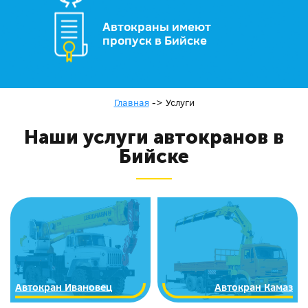
Автокраны имеют
пропуск в Бийске
Главная
->
Услуги
Наши услуги автокранов в
Бийске
Автокран Ивановец
Автокран Камаз