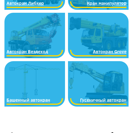
Автокран Либхер
Кран манипулятор
Автокран Вездеход
Автокран Grove
Башенный автокран
Гусеничный автокран