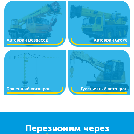
Автокран Вездеход
Автокран Grove
Башенный автокран
Гусеничный автокран
Перезвоним через